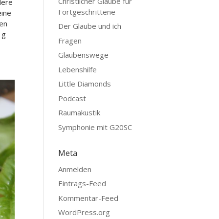
Christlicher Glaube für
dere
Fortgeschrittene
eine
ren
Der Glaube und ich
 g
Fragen
Glaubenswege
Lebenshilfe
Little Diamonds
Podcast
Raumakustik
Symphonie mit G20SC
Meta
Anmelden
Eintrags-Feed
Kommentar-Feed
WordPress.org