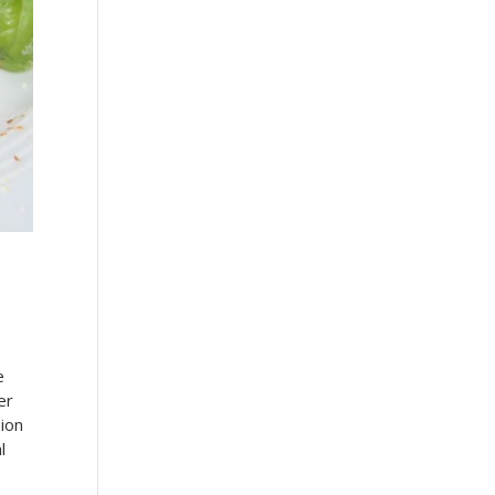
e
er
sion
l