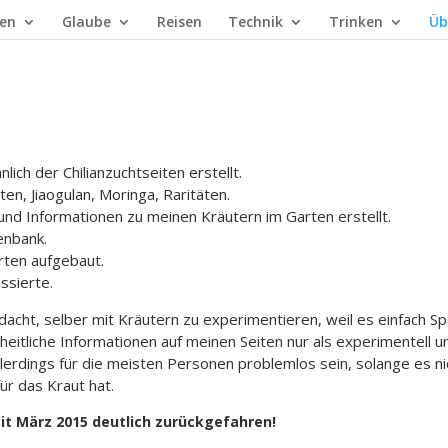
en
Glaube
Reisen
Technik
Trinken
Üb
lich der Chilianzuchtseiten erstellt.
ten, Jiaogulan, Moringa, Raritäten.
 und Informationen zu meinen Kräutern im Garten erstellt.
enbank.
ten aufgebaut.
ssierte.
dacht, selber mit Kräutern zu experimentieren, weil es einfach S
itliche Informationen auf meinen Seiten nur als experimentell un
erdings für die meisten Personen problemlos sein, solange es nic
ür das Kraut hat.
it März 2015 deutlich zurückgefahren!