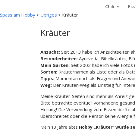
Chili
Ess
Spass am Hobby
>
Übriges
>
Kräuter
Kräuter
Anzucht:
Seit 2013 habe ich Anzuchtseiten ähn
Besonderheiten:
Ayurveda, Bibelkräuter, Blü
Mein Garten:
Seit 2002 habe ich viele Fotos
Sorten:
Kräuternamen als Liste oder als Dat
Tipps:
Momentan noch als Fragen und Antwor
Weg:
Der Kräuter-Weg als Einstieg für Intere
Meine Kräuter-Seiten sind mehr als Anreiz ge
Bitte betrachte eventuell vorhandene gesundhe
Heilung! Die Verwendung zum Essen dürfte all
überschreitet oder die Person keine Allergie f
Mein 13 Jahre altes
Hobby „Kräuter“ wurde se