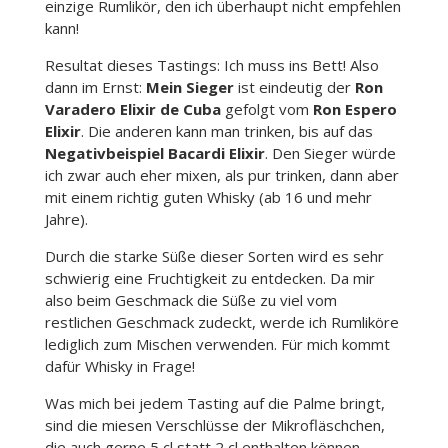
einzige Rumlikör, den ich überhaupt nicht empfehlen
kann!
Resultat dieses Tastings: Ich muss ins Bett! Also
dann im Ernst:
Mein Sieger
ist eindeutig der
Ron
Varadero Elixir de Cuba
gefolgt vom
Ron Espero
Elixir
. Die anderen kann man trinken, bis auf das
Negativbeispiel Bacardi Elixir
. Den Sieger würde
ich zwar auch eher mixen, als pur trinken, dann aber
mit einem richtig guten Whisky (ab 16 und mehr
Jahre).
Durch die starke Süße dieser Sorten wird es sehr
schwierig eine Fruchtigkeit zu entdecken. Da mir
also beim Geschmack die Süße zu viel vom
restlichen Geschmack zudeckt, werde ich Rumliköre
lediglich zum Mischen verwenden. Für mich kommt
dafür Whisky in Frage!
Was mich bei jedem Tasting auf die Palme bringt,
sind die miesen Verschlüsse der Mikrofläschchen,
die auch gerne 5 cl statt 2 cl enthalten können,