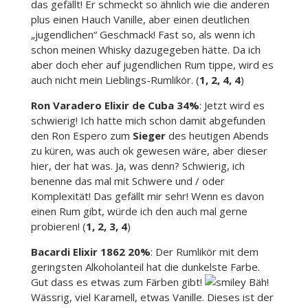
das gefällt! Er schmeckt so ähnlich wie die anderen
plus einen Hauch Vanille, aber einen deutlichen
„jugendlichen“ Geschmack! Fast so, als wenn ich
schon meinen Whisky dazugegeben hätte. Da ich
aber doch eher auf jugendlichen Rum tippe, wird es
auch nicht mein Lieblings-Rumlikör. (
1, 2, 4, 4
)
Ron Varadero Elixir de Cuba 34%
: Jetzt wird es
schwierig! Ich hatte mich schon damit abgefunden
den Ron Espero zum
Sieger
des heutigen Abends
zu küren, was auch ok gewesen wäre, aber dieser
hier, der hat was. Ja, was denn? Schwierig, ich
benenne das mal mit Schwere und / oder
Komplexität! Das gefällt mir sehr! Wenn es davon
einen Rum gibt, würde ich den auch mal gerne
probieren! (
1, 2, 3, 4
)
Bacardi Elixir 1862 20%
: Der Rumlikör mit dem
geringsten Alkoholanteil hat die dunkelste Farbe.
Gut dass es etwas zum Färben gibt!
Bäh!
Wässrig, viel Karamell, etwas Vanille. Dieses ist der