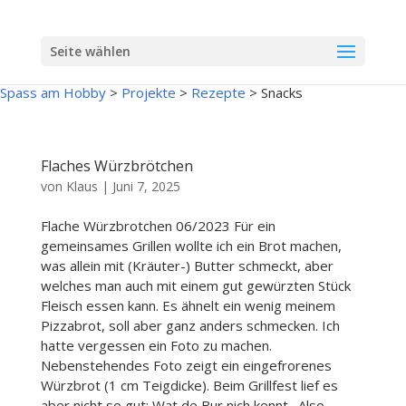
Seite wählen
Spass am Hobby
>
Projekte
>
Rezepte
>
Snacks
Flaches Würzbrötchen
von
Klaus
|
Juni 7, 2025
Flache Würzbrotchen 06/2023 Für ein
gemeinsames Grillen wollte ich ein Brot machen,
was allein mit (Kräuter-) Butter schmeckt, aber
welches man auch mit einem gut gewürzten Stück
Fleisch essen kann. Es ähnelt ein wenig meinem
Pizzabrot, soll aber ganz anders schmecken. Ich
hatte vergessen ein Foto zu machen.
Nebenstehendes Foto zeigt ein eingefrorenes
Würzbrot (1 cm Teigdicke). Beim Grillfest lief es
aber nicht so gut: Wat de Bur nich kennt…Also