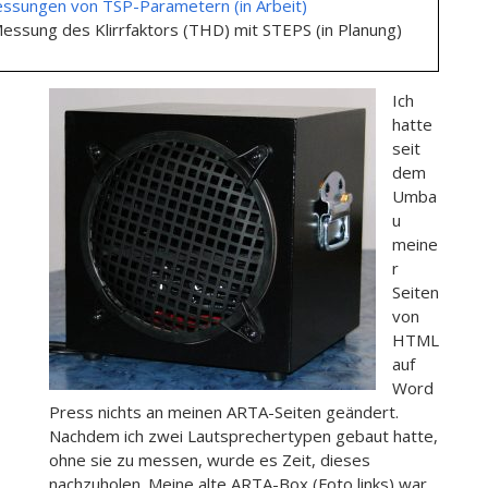
ssungen von TSP-Parametern (in Arbeit)
Messung des Klirrfaktors (THD) mit STEPS (in Planung)
Ich
hatte
seit
dem
Umba
u
meine
r
Seiten
von
HTML
auf
Word
Press nichts an meinen ARTA-Seiten geändert.
Nachdem ich zwei Lautsprechertypen gebaut hatte,
ohne sie zu messen, wurde es Zeit, dieses
nachzuholen. Meine alte ARTA-Box (Foto links) war