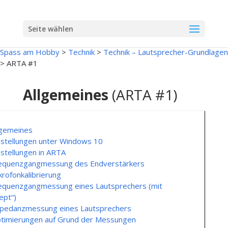
Seite wählen
Spass am Hobby
>
Technik
>
Technik – Lautsprecher-Grundlagen
>
ARTA #1
Allgemeines
(ARTA #1)
lgemeines
nstellungen unter Windows 10
nstellungen in ARTA
equenzgangmessung des Endverstärkers
krofonkalibrierung
equenzgangmessung eines Lautsprechers (mit
ept“)
pedanzmessung eines Lautsprechers
timierungen auf Grund der Messungen