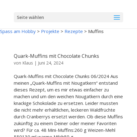
Seite wählen
Spass am Hobby
>
Projekte
>
Rezepte
>
Muffins
Quark-Muffins mit Chocolate Chunks
von
Klaus
|
Juni 24, 2024
Quark-Muffins mit Chocolate Chunks 06/2024 Aus
meinen „Quark-Muffins mit Nougatkern“ entstand
dieses Rezept, um es mir etwas einfacher zu
machen und um den weichen Nougatkern durch eine
knackige Schokolade zu ersetzen. Leider mussten
die nicht mehr erhältlichen, leckeren Waldfrüchte
durch Cranberrys ersetzt werden. Ob diese Muffins
zukünftig zu einem Deiner oder meiner Favoriten
wird? Für ca. 48 Mini-Muffins:260 g Weizen-Mehl
550130 ml warme Milch50 g...