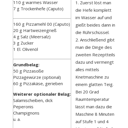
110 g warmes Wasser
Zuerst löst man
7 g Trockenhefe (Caputo)
die Hefe komplett
im Wasser auf und
160 g Pizzamehl 00 (Caputo)
gießt beides dann in
20 g Hartweizengrieß
die Rührschüssel.
4 g Salz (Meersalz)
Anschließend gibt
3 g Zucker
man die Dinge des
1 El. Olivenöl
zweiten Rezeptteils
dazu und vermengt
Grundbelag:
alles mittels
50 g Pizzasoße
Knetmaschine zu
Pizzagewürze (optional)
60 g Pizzakäse, gerieben
einem glatten Teig.
Bei 20 Grad
Weiterer optionaler Belag:
Raumtemperatur
Salamischeiben, dick
Peperonis
lässt man dazu die
Champignons
Maschine 8 Minuten
u. a.
auf Stufe 1 und 4