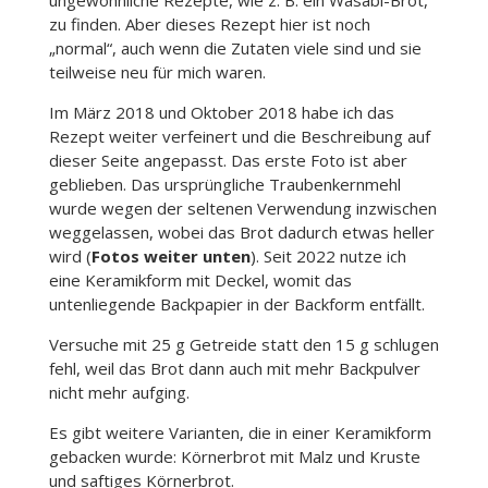
ungewöhnliche Rezepte, wie z. B. ein Wasabi-Brot,
zu finden. Aber dieses Rezept hier ist noch
„normal“, auch wenn die Zutaten viele sind und sie
teilweise neu für mich waren.
Im März 2018 und Oktober 2018 habe ich das
Rezept weiter verfeinert und die Beschreibung auf
dieser Seite angepasst. Das erste Foto ist aber
geblieben. Das ursprüngliche Traubenkernmehl
wurde wegen der seltenen Verwendung inzwischen
weggelassen, wobei das Brot dadurch etwas heller
wird (
Fotos weiter unten
). Seit 2022 nutze ich
eine Keramikform mit Deckel, womit das
untenliegende Backpapier in der Backform entfällt.
Versuche mit 25 g Getreide statt den 15 g schlugen
fehl, weil das Brot dann auch mit mehr Backpulver
nicht mehr aufging.
Es gibt weitere Varianten, die in einer Keramikform
gebacken wurde: Körnerbrot mit Malz und Kruste
und saftiges Körnerbrot.