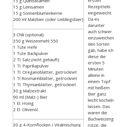
ersten
15 g Quinoasamen
Rezeptteils
15 g Leinsamen
eingeweicht.
15 g Sonnenblumenkerne
Da es
200 ml Malzbier (oder Lieblingsbier)
darunter
auch schwer
3 Chili (optional)
einzuweichen
350 g Weizenmehl 550
den Sorten
1 Tüte Hefe
gab, habe ich
1 Tüte Backpulver
diese die
2 Tl. Salz (nicht gehäuft)
ersten 5
1 Tl. Paprikapulver
Minuten
1 Tl. Oreganoblätter, getrocknet
alleine in
1 Tl Rosmarinblätter, getrocknet
einem Topf
1 Tl. Thymianblätter, getrocknet
mit heißem
30 g Malzextrakt
Bier ganz
90 ml (Malz-) Bier
leicht köcheln
1 El. Honig
lassen. Das
2 El. Olivenöl
waren die
Buchweizeng
30 g 4-Kornflocken / Vitalmischung
rütze, die