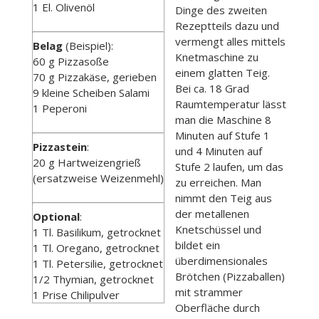
1 El. Olivenöl
Dinge des zweiten
Rezeptteils dazu und
vermengt alles mittels
Belag
(Beispiel):
Knetmaschine zu
60 g Pizzasoße
einem glatten Teig.
70 g Pizzakäse, gerieben
Bei ca. 18 Grad
9 kleine Scheiben Salami
Raumtemperatur lässt
1 Peperoni
man die Maschine 8
Minuten auf Stufe 1
Pizzastein
:
und 4 Minuten auf
20 g Hartweizengrieß
Stufe 2 laufen, um das
(ersatzweise Weizenmehl)
zu erreichen. Man
nimmt den Teig aus
der metallenen
Optional
:
Knetschüssel und
1 Tl. Basilikum, getrocknet
bildet ein
1 Tl. Oregano, getrocknet
überdimensionales
1 Tl. Petersilie, getrocknet
Brötchen (Pizzaballen)
1/2 Thymian, getrocknet
mit strammer
1 Prise Chilipulver
Oberfläche durch