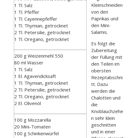
Kleinschneiden
1 Tl. Salz
von den
1 Tl. Pfeffer
Paprikas und
1 Tl. Cayennepfeffer
den Mini-
1 Tl. Thymian, getrocknet
Salamis.
2 Tl. Petersilie, getrocknet
1 Tl. Oregano, getrocknet
Es folgt die
Zubereitung
200 g Weizenmehl 550
der Füllung mit
80 ml Wasser
den Teilen im
1 Tl. Salz
obersten
1 El. Agavendicksaft
Rezeptabschni
1 Tl. Thymian, getrocknet
tt. Dazu
2 Tl. Petersilie, getrocknet
werden die
2 Tl. Oregano, getrocknet
Chalotten und
2 El. Olivenöl
die
Knoblauchzehe
n sehr klein
100 g Mozzarella
geschnitten
20 Mini-Tomaten
und in einer
100 g Schinkenwürfel