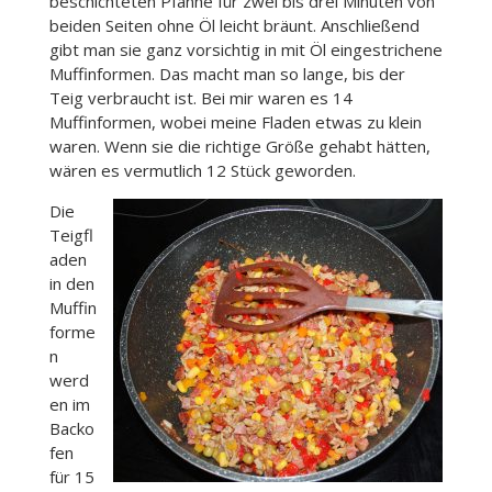
beschichteten Pfanne für zwei bis drei Minuten von
beiden Seiten ohne Öl leicht bräunt. Anschließend
gibt man sie ganz vorsichtig in mit Öl eingestrichene
Muffinformen. Das macht man so lange, bis der
Teig verbraucht ist. Bei mir waren es 14
Muffinformen, wobei meine Fladen etwas zu klein
waren. Wenn sie die richtige Größe gehabt hätten,
wären es vermutlich 12 Stück geworden.
Die
Teigfl
aden
in den
Muffin
forme
n
werd
en im
Backo
fen
für 15