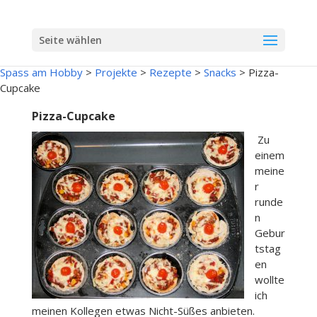
Seite wählen
Spass am Hobby
>
Projekte
>
Rezepte
>
Snacks
>
Pizza-
Cupcake
Pizza-Cupcake
Zu
einem
meine
r
runde
n
Gebur
tstag
en
wollte
ich
meinen Kollegen etwas Nicht-Süßes anbieten.