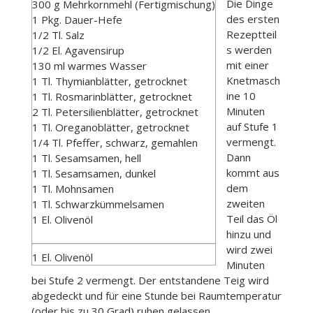
Die Dinge
300 g Mehrkornmehl (Fertigmischung)
des ersten
1 Pkg. Dauer-Hefe
Rezeptteil
1/2 Tl. Salz
s werden
1/2 El. Agavensirup
mit einer
130 ml warmes Wasser
Knetmasch
1 Tl. Thymianblätter, getrocknet
ine 10
1 Tl. Rosmarinblätter, getrocknet
Minuten
2 Tl. Petersilienblätter, getrocknet
auf Stufe 1
1 Tl. Oreganoblätter, getrocknet
vermengt.
1/4 Tl. Pfeffer, schwarz, gemahlen
Dann
1 Tl. Sesamsamen, hell
kommt aus
1 Tl. Sesamsamen, dunkel
dem
1 Tl. Mohnsamen
zweiten
1 Tl. Schwarzkümmelsamen
Teil das Öl
1 El. Olivenöl
hinzu und
wird zwei
1 El. Olivenöl
Minuten
bei Stufe 2 vermengt. Der entstandene Teig wird
abgedeckt und für eine Stunde bei Raumtemperatur
(oder bis zu 30 Grad) ruhen gelassen.