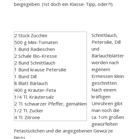
beigegeben. (Ist doch ein Klasse-Tipp, oder?!)
Schnittlauch,
2 Stück Zucchini
Petersilie, Dill
500 g Mini-Tomaten
und
1 Bund Radieschen
Bärlauchblätter
2 Schale Bio-Kresse
werden nach
2 Bund Schnittlauch
eigenem
1 Bund krause Petersilie
Ermessen klein
1 Bund Dill
geschnitten.
8 Blatt Bärlauch
Nach einem
400 g Kräuter-Feta
kräftigen
1/4 Tl. Kräutersalz
Umrühren gibt
2 Tl. schwarzer Pfeffer, gemahlen
man noch die
1/2 Tl. Zucker
ca. 1cm großen
4 Tl. Zitrone
gewürfelten
Fetastückchen und die angegebenen Gewürze
hinzu.