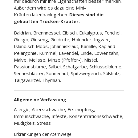
mir dadurch mir ihre Eigenschaften besser merken.
Außerdem wird es dazu eine Mini-
Kräuterdatenbank geben.
Dieses sind die
gekauften Trocken-Kräuter:
Baldrian, Brennnessel, Eibisch, Eukalyptus, Fenchel,
Ginkgo, Ginseng, Goldrute, Holunder, Ingwer,
Isländisch Moos, Johanniskraut, Kamille, Kapland-
Pelargonie, Kümmel, Lavendel, Linde, Löwenzahn,
Malve, Melisse, Minze (Pfeffer-), Mistel,
Passionsblume, Salbei, Schafgarbe, Schlüsselblume,
Sennesblätter, Sonnenhut, Spitzwegerich, Süßholz,
Taigawurzel, Thymian.
Allgemeine Verfassung
Allergie; Altersschwäche, Erschöpfung,
Immunschwäche, Infekte, Konzentrationsschwäche,
Müdigkeit, Stress
Erkrankungen der Atemwege