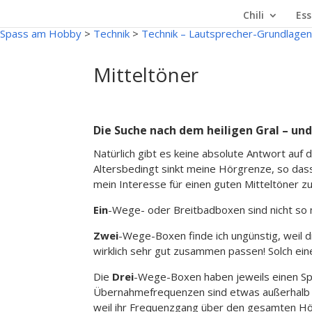
Chili
Ess
Spass am Hobby
>
Technik
>
Technik – Lautsprecher-Grundlagen
Mitteltöner
Die Suche nach dem heiligen Gral – un
Natürlich gibt es keine absolute Antwort auf 
Altersbedingt sinkt meine Hörgrenze, so dass
mein Interesse für einen guten Mitteltöner zu
Ein
-Wege- oder Breitbadboxen sind nicht so m
Zwei
-Wege-Boxen finde ich ungünstig, weil 
wirklich sehr gut zusammen passen! Solch ei
Die
Drei
-Wege-Boxen haben jeweils einen Spe
Übernahmefrequenzen sind etwas außerhalb de
weil ihr Frequenzgang über den gesamten Hör