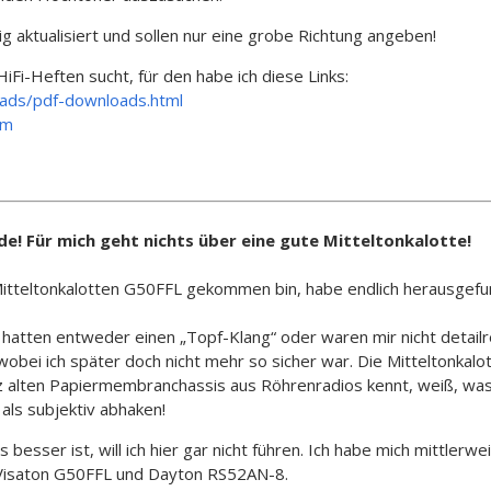
ig aktualisiert und sollen nur eine grobe Richtung angeben!
i-Heften sucht, für den habe ich diese Links:
oads/pdf-downloads.html
tm
nde! Für mich geht nichts über eine gute Mitteltonkalotte!
Mitteltonkalotten G50FFL gekommen bin, habe endlich herausgefu
 hatten entweder einen „Topf-Klang“ oder waren mir nicht detailr
obei ich später doch nicht mehr so sicher war. Die Mitteltonka
 alten Papiermembranchassis aus Röhrenradios kennt, weiß, was ic
als subjektiv abhaken!
besser ist, will ich hier gar nicht führen. Ich habe mich mittlerwei
, Visaton G50FFL und Dayton RS52AN-8.