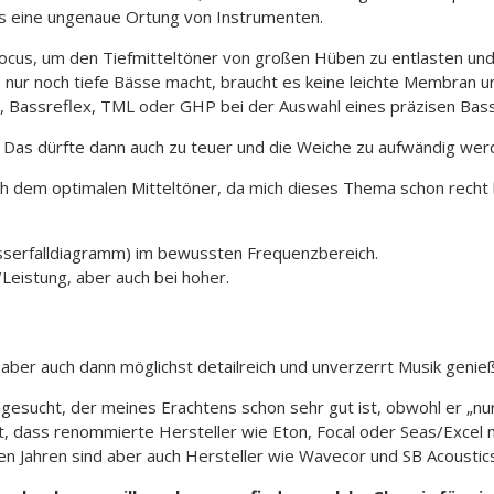
ls eine ungenaue Ortung von Instrumenten.
cus, um den Tiefmitteltöner von großen Hüben zu entlasten und d
ur noch tiefe Bässe macht, braucht es keine leichte Membran und 
 Bassreflex, TML oder GHP bei der Auswahl eines präzisen Bass
 Das dürfte dann auch zu teuer und die Weiche zu aufwändig wer
ch dem optimalen Mitteltöner, da mich dieses Thema schon recht 
sserfalldiagramm) im bewussten Frequenzbereich.
/Leistung, aber auch bei hoher.
, aber auch dann möglichst detailreich und unverzerrt Musik geni
esucht, der meines Erachtens schon sehr gut ist, obwohl er „nur“ 
t, dass renommierte Hersteller wie Eton, Focal oder Seas/Excel n
igen Jahren sind aber auch Hersteller wie Wavecor und SB Acoustic