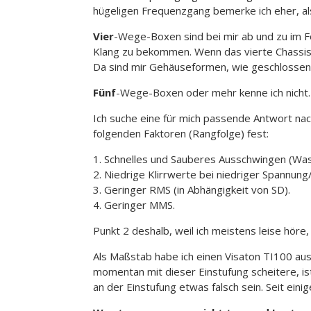
hügeligen Frequenzgang bemerke ich eher, a
Vier
-Wege-Boxen sind bei mir ab und zu im Fo
Klang zu bekommen. Wenn das vierte Chassis n
Da sind mir Gehäuseformen, wie geschlossen,
Fünf
-Wege-Boxen oder mehr kenne ich nicht.
Ich suche eine für mich passende Antwort na
folgenden Faktoren (Rangfolge) fest:
1. Schnelles und Sauberes Ausschwingen (Wa
2. Niedrige Klirrwerte bei niedriger Spannung
3. Geringer RMS (in Abhängigkeit von SD).
4. Geringer MMS.
Punkt 2 deshalb, weil ich meistens leise höre
Als Maßstab habe ich einen Visaton TI100 ausg
momentan mit dieser Einstufung scheitere, is
an der Einstufung etwas falsch sein. Seit ein