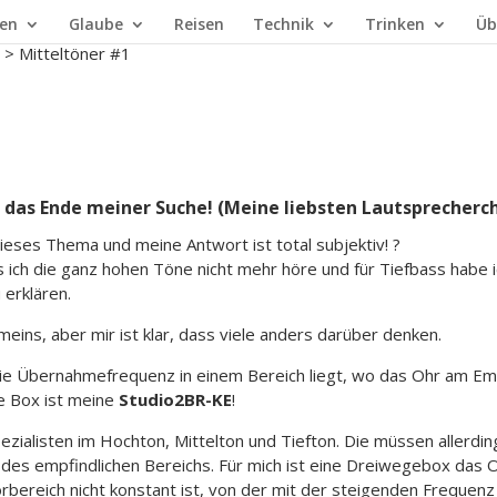
en
Glaube
Reisen
Technik
Trinken
Üb
>
Mitteltöner #1
d das Ende meiner Suche! (Meine liebsten Lautsprecherch
dieses Thema und meine Antwort ist total subjektiv! ?
 ich die ganz hohen Töne nicht mehr höre und für Tiefbass habe i
 erklären.
eins, aber mir ist klar, dass viele anders darüber denken.
die Übernahmefrequenz in einem Bereich liegt, wo das Ohr am Emp
ne Box ist meine
Studio2BR-KE
!
zialisten im Hochton, Mittelton und Tiefton. Die müssen allerd
s empfindlichen Bereichs. Für mich ist eine Dreiwegebox das Op
bereich nicht konstant ist, von der mit der steigenden Frequenz