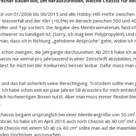
cher bauen will, um herauszufinden, welche Chassis für eine
fte von 01/2006 bis 06/2015 und alle Hobby-Hifi-Hefte zwische
Wasserfall und der Klirr (<0,5%) im Bereich zwischen 500 und 
eller und Typ sortiert. Die Angabe des Membranmaterials fand ic
schwerer zu bändigen ist. (Sorry, ich mag kein Polypropylen!) Un
man, dass ich in Richtung „gehobene Ansprüche“ gehe, wobei ich mi
h schon zwingen, die Jahrgänge durchzusehen. Ab 2016 habe ich au
assis nur einmal pro Jahrtausend in einer Zeitschrift abzubilden
dest für mich bei der Konkurrenz besser lesbar. Dafür muss man a
 und das hat sicherlich seine Berechtigung. Trotzdem sollte man 
Ich habe schon seit ein paar Jahren SB Acoustics für mich entd
cherlich hochwertigen Boxen nutzt. Aber man muss immer flexibel b
.
chassis begann ursprünglich bei einer Membrangröße von 50 cm
mbran. So habe ich im April 2016 auch noch Chassis ab 40 cm² m
 Bei Chassis mit einem SD ab ca. 80 cm² sollte man auf die maxim
enden Hochtöner auszusuchen.