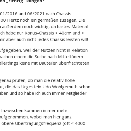
n „richtig“ klingen?
n 01/2016 und 06/2021 nach Chassis
4000 Hertz noch einigermaßen zusagen. Die
h außerdem noch wichtig, da hartes Material
d ich habe nur Konus-Chassis > 40cm² und <
r aber auch nicht jedes Chassis leisten will!
fgegeben, weil der Nutzen nicht in Relation
, machen einem die Suche nach Mitteltönern
llerdings keine mit Bauteilen überfrachteten
genau prüfen, ob man die relativ hohe
eckt, die das Urgestein Udo Wohlgemuth schon
leiben und so habe ich auch immer Mitglieder
². Inzwischen kommen immer mehr
it aufgenommen, wobei man hier ganz
ale obere Übertragungsfrequenz (oft < 4000