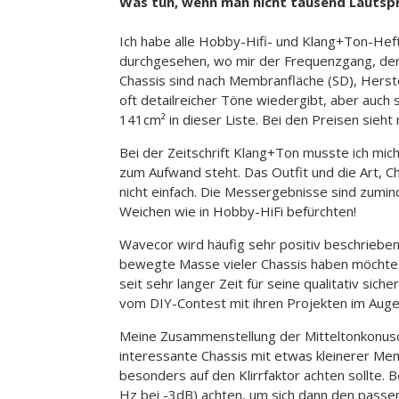
Was tun, wenn man nicht tausend Lautspre
Ich habe alle Hobby-Hifi- und Klang+Ton-He
durchgesehen, wo mir der Frequenzgang, der 
Chassis sind nach Membranfläche (SD), Herst
oft detailreicher Töne wiedergibt, aber auch 
141cm² in dieser Liste. Bei den Preisen sieht 
Bei der Zeitschrift Klang+Ton musste ich mic
zum Aufwand steht. Das Outfit und die Art, Ch
nicht einfach. Die Messergebnisse sind zumin
Weichen wie in Hobby-HiFi befürchten!
Wavecor wird häufig sehr positiv beschrieben
bewegte Masse vieler Chassis haben möchte. 
seit sehr langer Zeit für seine qualitativ si
vom DIY-Contest mit ihren Projekten im Auge
Meine Zusammenstellung der Mitteltonkonus
interessante Chassis mit etwas kleinerer Me
besonders auf den Klirrfaktor achten sollte.
Hz bei -3dB) achten, um sich dann den pass