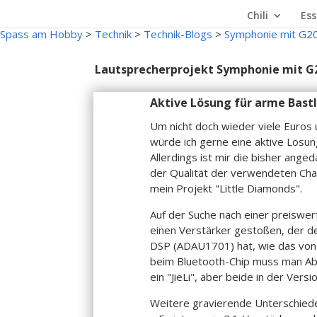
Chili
Ess
Spass am Hobby
>
Technik
>
Technik-Blogs
>
Symphonie mit G2
Lautsprecherprojekt Symphonie mit G
Aktive Lösung für arme Bastl
Um nicht doch wieder viele Euros u
würde ich gerne eine aktive Lösun
Allerdings ist mir die bisher ange
der Qualität der verwendeten Chas
mein Projekt "Little Diamonds".
Auf der Suche nach einer preiswert
einen Verstärker gestoßen, der d
DSP (ADAU1701) hat, wie das von
beim Bluetooth-Chip muss man Abs
ein "JieLi", aber beide in der Ver
Weitere gravierende Unterschiede