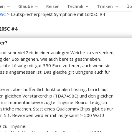
en
Glaube
Reisen
Technik
Trinken
Üb
0SC
>
Lautsprecherprojekt Symphonie mit G20SC #4
20SC #4
er?
nd sehr viel Zeit in einer analogen Weiche zu versenken,
g der Box angehen, wie auch bereits geschrieben.
dachte Lösung mit gut 350 Euro zu teuer, auch wenn sie
sis angemessen ist. Das gleiche gilt übrigens auch für
eren, aber hoffentlich funktionalen Lösung, bin ich auf
en gleichen Verstärkerchip (TDA7498E) und den gleichen
 mir momentan bevorzugte Tinysine-Board. Lediglich
triche machen. Statt eines Qualcomm-Chips gibt es nur
sion 5.1. Beworben wird er mit insgesamt > 500 Watt!
 zu Tinysine: