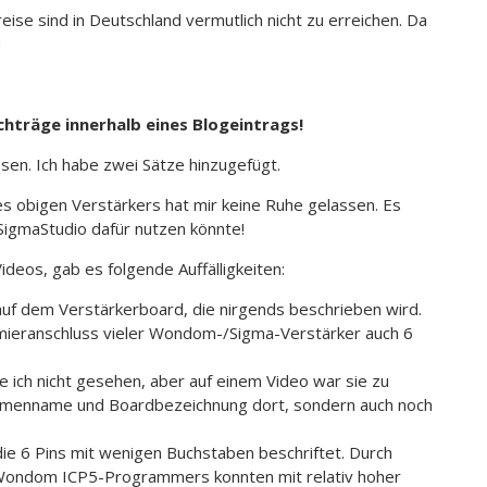
se sind in Deutschland vermutlich nicht zu erreichen. Da
!
hträge innerhalb eines Blogeintrags!
esen. Ich habe zwei Sätze hinzugefügt.
s obigen Verstärkers hat mir keine Ruhe gelassen. Es
igmaStudio dafür nutzen könnte!
ideos, gab es folgende Auffälligkeiten:
te auf dem Verstärkerboard, die nirgends beschrieben wird.
mmieranschluss vieler Wondom-/Sigma-Verstärker auch 6
e ich nicht gesehen, aber auf einem Video war sie zu
irmenname und Boardbezeichnung dort, sondern auch noch
ie 6 Pins mit wenigen Buchstaben beschriftet. Durch
 Wondom ICP5-Programmers konnten mit relativ hoher