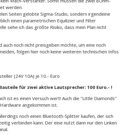
nd kein 4fach-Verstärker. Somit müssen die zwei 8Ohm-
tet werden.
ielen Seiten gelobte Sigma-Studio, sondern irgendeine
lich einen parametrischen Equilizier und Filter
le sehe ich das größte Risiko, dass mein Plan nicht
und auch noch nicht preisgeben möchte, um eine noch
meiden, folgen hier noch keine weiteren technischen Infos
teller (24V 10A) je 10.- Euro
uteile für zwei aktive Lautsprecher: 100 Euro.- !
h ist es einen Versuch wert! Auch die "Little Diamonds"
 Hardware angekommen ist.
erdings noch einen Bluetooth-Splitter kaufen, der sich
eitig verbinden kann. Der eine nutzt dann nur den Linken
nal.