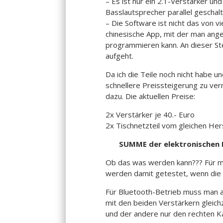
– Es ist nur ein 2.1-Verstärker u
Basslautsprecher parallel geschal
– Die Software ist nicht das von v
chinesische App, mit der man angeb
programmieren kann. An dieser Stel
aufgeht.
Da ich die Teile noch nicht habe 
schnellere Preissteigerung zu ver
dazu. Die aktuellen Preise:
2x Verstärker je 40.- Euro
2x Tischnetzteil vom gleichen Hers
SUMME der elektronischen Ba
Ob das was werden kann??? Für mic
werden damit getestet, wenn die
Für Bluetooth-Betrieb muss man all
mit den beiden Verstärkern gleichz
und der andere nur den rechten Ka