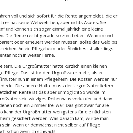
ahren voll und sich sofort für die Rente angemeldet, die er
uch er hat seine Wehwehchen, aber nichts Akutes. Sie
“ und können sich sogar einmal jährlich eine kleine
en. Die Rente reicht gerade so zum Leben. Wenn im und
ariert oder erneuert werden müssen, sollte das Geld bis
sreichen. An ein Pflegeheim oder Ähnliches ist allerdings
entan noch in weiter Ferne.
ltern. Die Urgroßmutter hatte kürzlich einen kleinen
e Pflege. Das ist für den Urgroßvater mehr, als er
oßmutter nun in einem Pflegeheim. Die Kosten werden nur
edeckt. Die andere Hälfte muss der Urgroßvater liefern.
tzlichen Rente ist das aber unmöglich! So wurde im
großvater sein winziges Reihenhaus verkaufen und dann
 denen noch ein Zimmer frei war. Das gibt zwar für alle
so kann der Urgroßmutter wenigstens für die nächsten
egeheim gesichert werden. Was danach kam, würde man
 sein, wenn er demnächst nicht selber auf Pflege
auch schon ziemlich schwach!