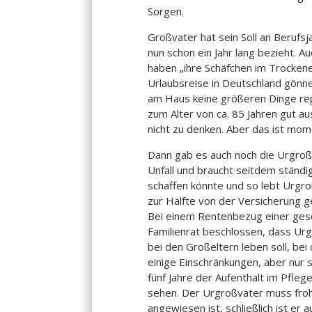
Sorgen.
Großvater hat sein Soll an Berufsj
nun schon ein Jahr lang bezieht. A
haben „ihre Schäfchen im Trockenen
Urlaubsreise in Deutschland gönn
am Haus keine größeren Dinge rep
zum Alter von ca. 85 Jahren gut au
nicht zu denken. Aber das ist mom
Dann gab es auch noch die Urgroße
Unfall und braucht seitdem ständig
schaffen könnte und so lebt Urgr
zur Hälfte von der Versicherung g
Bei einem Rentenbezug einer gese
Familienrat beschlossen, dass Ur
bei den Großeltern leben soll, bei
einige Einschränkungen, aber nur 
fünf Jahre der Aufenthalt im Pfl
sehen. Der Urgroßvater muss froh
angewiesen ist, schließlich ist er 