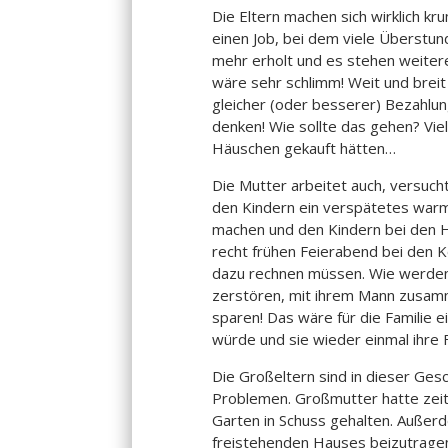
Die Eltern machen sich wirklich k
einen Job, bei dem viele Überstund
mehr erholt und es stehen weiter
wäre sehr schlimm! Weit und breit 
gleicher (oder besserer) Bezahlu
denken! Wie sollte das gehen? Vie
Häuschen gekauft hätten…
Die Mutter arbeitet auch, versuc
den Kindern ein verspätetes warme
machen und den Kindern bei den H
recht frühen Feierabend bei den K
dazu rechnen müssen. Wie werden 
zerstören, mit ihrem Mann zusamm
sparen! Das wäre für die Familie 
würde und sie wieder einmal ihre 
Die Großeltern sind in dieser Ges
Problemen. Großmutter hatte zeit
Garten in Schuss gehalten. Außer
freistehenden Hauses beizutrage