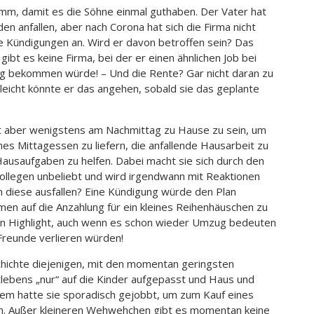
rumm, damit es die Söhne einmal guthaben. Der Vater hat
en anfallen, aber nach Corona hat sich die Firma nicht
e Kündigungen an. Wird er davon betroffen sein? Das
gibt es keine Firma, bei der er einen ähnlichen Job bei
ng bekommen würde! – Und die Rente? Gar nicht daran zu
lleicht könnte er das angehen, sobald sie das geplante
ht aber wenigstens am Nachmittag zu Hause zu sein, um
s Mittagessen zu liefern, die anfallende Hausarbeit zu
ausaufgaben zu helfen. Dabei macht sie sich durch den
ollegen unbeliebt und wird irgendwann mit Reaktionen
diese ausfallen? Eine Kündigung würde den Plan
en auf die Anzahlung für ein kleines Reihenhäuschen zu
ein Highlight, auch wenn es schon wieder Umzug bedeuten
Freunde verlieren würden!
chichte diejenigen, mit den momentan geringsten
lebens „nur“ auf die Kinder aufgepasst und Haus und
dem hatte sie sporadisch gejobbt, um zum Kauf eines
n. Außer kleineren Wehwehchen gibt es momentan keine