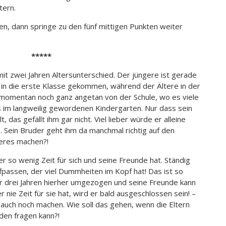
tern.
den, dann springe zu den fünf mittigen Punkten weiter
*****
mit zwei Jahren Altersunterschied. Der jüngere ist gerade
in die erste Klasse gekommen, während der Ältere in der
st momentan noch ganz angetan von der Schule, wo es viele
s im langweilig gewordenen Kindergarten. Nur dass sein
 das gefällt ihm gar nicht. Viel lieber würde er alleine
. Sein Bruder geht ihm da manchmal richtig auf den
eres machen?!
 er so wenig Zeit für sich und seine Freunde hat. Ständig
ufpassen, der viel Dummheiten im Kopf hat! Das ist so
or drei Jahren hierher umgezogen und seine Freunde kann
 nie Zeit für sie hat, wird er bald ausgeschlossen sein! –
uch noch machen. Wie soll das gehen, wenn die Eltern
den fragen kann?!