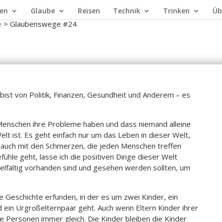
en
Glaube
Reisen
Technik
Trinken
Üb
e
>
Glaubenswege #24
ist von Politik, Finanzen, Gesundheit und Anderem – es
 Menschen ihre Probleme haben und dass niemand alleine
lt ist. Es geht einfach nur um das Leben in dieser Welt,
auch mit den Schmerzen, die jeden Menschen treffen
ühle geht, lasse ich die positiven Dinge dieser Welt
elfältig vorhanden sind und gesehen werden sollten, um
 Geschichte erfunden, in der es um zwei Kinder, ein
d ein Urgroßelternpaar geht. Auch wenn Eltern Kinder ihrer
ie Personen immer gleich. Die Kinder bleiben die Kinder