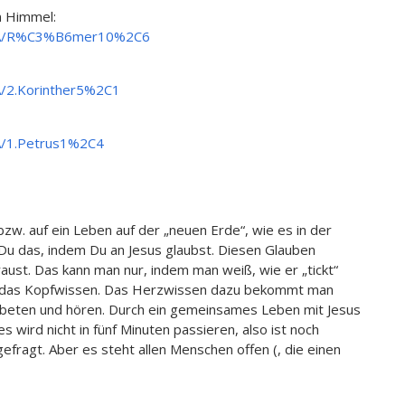
n Himmel:
HFA/R%C3%B6mer10%2C6
A/2.Korinther5%2C1
A/1.Petrus1%2C4
zw. auf ein Leben auf der „neuen Erde“, wie es in der
t Du das, indem Du an Jesus glaubst. Diesen Glauben
ust. Das kann man nur, indem man weiß, wie er „tickt“
it das Kopfwissen. Das Herzwissen dazu bekommt man
o beten und hören. Durch ein gemeinsames Leben mit Jesus
s wird nicht in fünf Minuten passieren, also ist noch
ragt. Aber es steht allen Menschen offen (, die einen