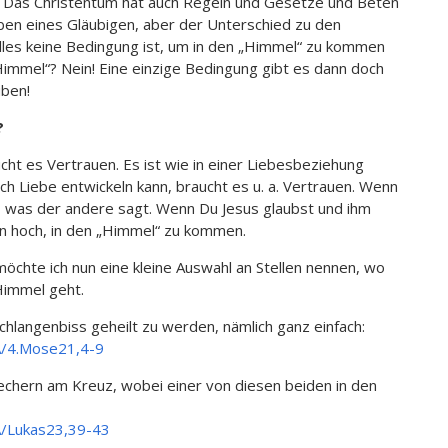
 Das Christentum hat auch Regeln und Gesetze und Beten
eben eines Gläubigen, aber der Unterschied zu den
alles keine Bedingung ist, um in den „Himmel“ zu kommen
Himmel“? Nein! Eine einzige Bedingung gibt es dann doch
uben!
?
cht es Vertrauen. Es ist wie in einer Liebesbeziehung
h Liebe entwickeln kann, braucht es u. a. Vertrauen. Wenn
, was der andere sagt. Wenn Du Jesus glaubst und ihm
en hoch, in den „Himmel“ zu kommen.
öchte ich nun eine kleine Auswahl an Stellen nennen, wo
immel geht.
chlangenbiss geheilt zu werden, nämlich ganz einfach:
A/4.Mose21,4-9
chern am Kreuz, wobei einer von diesen beiden in den
A/Lukas23,39-43