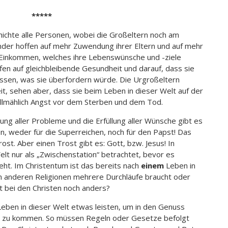
*****
hichte alle Personen, wobei die Großeltern noch am
er hoffen auf mehr Zuwendung ihrer Eltern und auf mehr
n Einkommen, welches ihre Lebenswünsche und -ziele
fen auf gleichbleibende Gesundheit und darauf, dass sie
ssen, was sie überfordern würde. Die Urgroßeltern
t, sehen aber, dass sie beim Leben in dieser Welt auf der
llmählich Angst vor dem Sterben und dem Tod.
ung aller Probleme und die Erfüllung aller Wünsche gibt es
en, weder für die Superreichen, noch für den Papst! Das
 Trost. Aber einen Trost gibt es: Gott, bzw. Jesus! In
lt nur als „Zwischenstation“ betrachtet, bevor es
eht. Im Christentum ist das bereits nach
einem
Leben in
in anderen Religionen mehrere Durchläufe braucht oder
t bei den Christen noch anders?
Leben in dieser Welt etwas leisten, um in den Genuss
t“ zu kommen. So müssen Regeln oder Gesetze befolgt