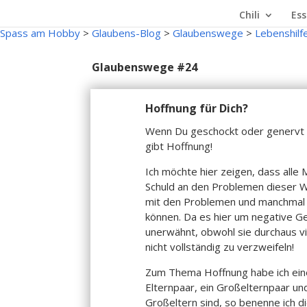
Chili
Ess
Spass am Hobby
>
Glaubens-Blog
>
Glaubenswege
>
Lebenshilf
Glaubenswege #24
Hoffnung für Dich?
Wenn Du geschockt oder genervt b
gibt Hoffnung!
Ich möchte hier zeigen, dass alle
Schuld an den Problemen dieser We
mit den Problemen und manchmal 
können. Da es hier um negative Gef
unerwähnt, obwohl sie durchaus vi
nicht vollständig zu verzweifeln!
Zum Thema Hoffnung habe ich eine
Elternpaar, ein Großelternpaar un
Großeltern sind, so benenne ich d