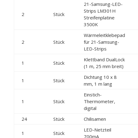
21-Samsung-LED-
Strips LM301H
2
Stück
Streifenplatine
3500K
Wärmeleitklebepad
2
Stück
für 21-Samsung-
LED-Strips
Klettband DualLock
1
Stück
(1 m, 25 mm breit)
Dichtung 10 x 8
1
Stück
mm, 1 m lang
Einstich-
1
Stück
Thermometer,
digital
24
Stück
Chilisamen
LED-Netzteil
1
Stück
700mA