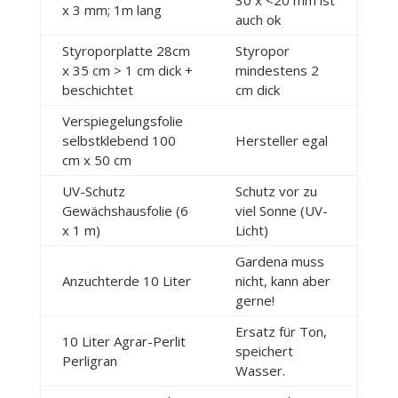
30 x <20 mm ist
x 3 mm; 1m lang
auch ok
Styroporplatte 28cm
Styropor
x 35 cm > 1 cm dick +
mindestens 2
beschichtet
cm dick
Verspiegelungsfolie
selbstklebend 100
Hersteller egal
cm x 50 cm
UV-Schutz
Schutz vor zu
Gewächshausfolie (6
viel Sonne (UV-
x 1 m)
Licht)
Gardena muss
Anzuchterde 10 Liter
nicht, kann aber
gerne!
Ersatz für Ton,
10 Liter Agrar-Perlit
speichert
Perligran
Wasser.