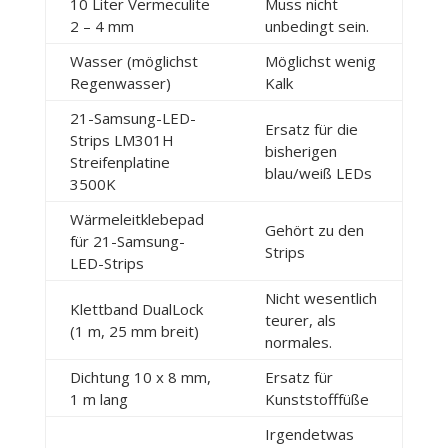
10 Liter Vermeculite
Muss nicht
2 – 4 mm
unbedingt sein.
Wasser (möglichst
Möglichst wenig
Regenwasser)
Kalk
21-Samsung-LED-
Ersatz für die
Strips LM301H
bisherigen
Streifenplatine
blau/weiß LEDs
3500K
Wärmeleitklebepad
Gehört zu den
für 21-Samsung-
Strips
LED-Strips
Nicht wesentlich
Klettband DualLock
teurer, als
(1 m, 25 mm breit)
normales.
Dichtung 10 x 8 mm,
Ersatz für
1 m lang
Kunststofffüße
Irgendetwas