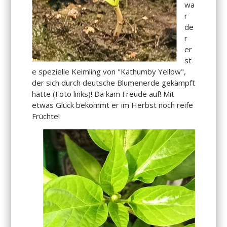
wa
r
de
r
er
st
e spezielle Keimling von "Kathumby Yellow",
der sich durch deutsche Blumenerde gekämpft
hatte (Foto links)! Da kam Freude auf! Mit
etwas Glück bekommt er im Herbst noch reife
Früchte!