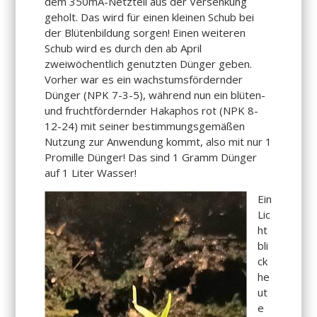
dem 350mA-Netzteil aus der Versenkung
geholt. Das wird für einen kleinen Schub bei
der Blütenbildung sorgen! Einen weiteren
Schub wird es durch den ab April
zweiwöchentlich genutzten Dünger geben.
Vorher war es ein wachstumsfördernder
Dünger (NPK 7-3-5), während nun ein blüten-
und fruchtfördernder Hakaphos rot (NPK 8-
12-24) mit seiner bestimmungsgemäßen
Nutzung zur Anwendung kommt, also mit nur 1
Promille Dünger! Das sind 1 Gramm Dünger
auf 1 Liter Wasser!
Ein
Lic
ht
bli
ck
he
ut
e